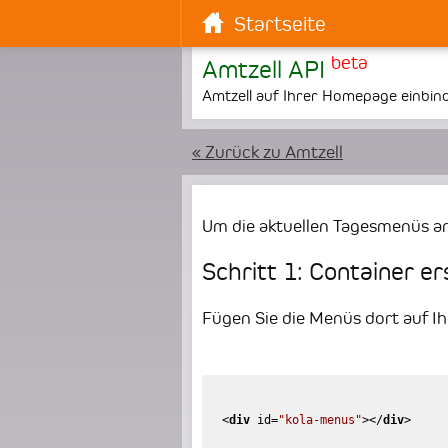
Startseite
beta
Amtzell API
Amtzell auf Ihrer Homepage einbin
« Zurück zu Amtzell
Um die aktuellen Tagesmenüs an
Schritt 1: Container er
Fügen Sie die Menüs dort auf Ihr
<
div
id
=
"kola-menus"
>
</
div
>