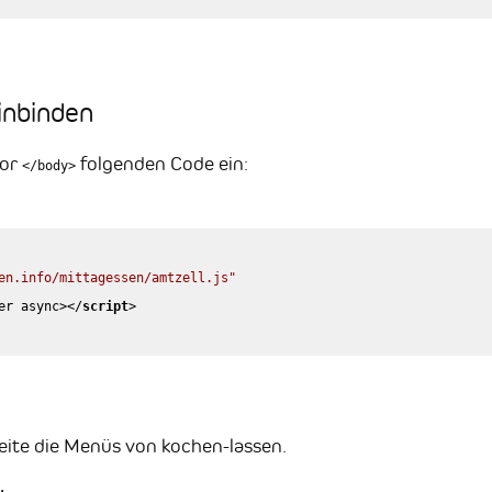
inbinden
vor
folgenden Code ein:
</body>
en.info/mittagessen/amtzell.js"
er
async
>
</
script
>
eite die Menüs von kochen-lassen.