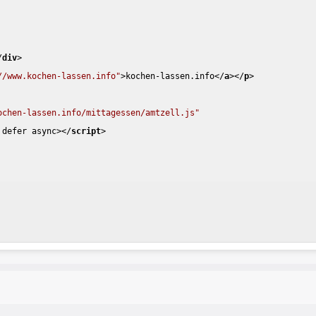
/
div
>
//www.kochen-lassen.info"
>
kochen-lassen.info
</
a
>
</
p
>
ochen-lassen.info/mittagessen/amtzell.js"
defer
async
>
</
script
>