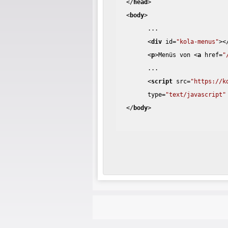
</
head
>
<
body
>
...
<
div
id
=
"kola-menus"
>
<
<
p
>
Menüs von 
<
a
href
=
"
...
<
script
src
=
"https://k
type
=
"text/javascript"
</
body
>