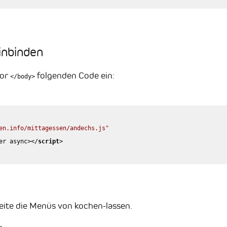
inbinden
vor
folgenden Code ein:
</body>
en.info/mittagessen/andechs.js"
er
async
>
</
script
>
eite die Menüs von kochen-lassen.