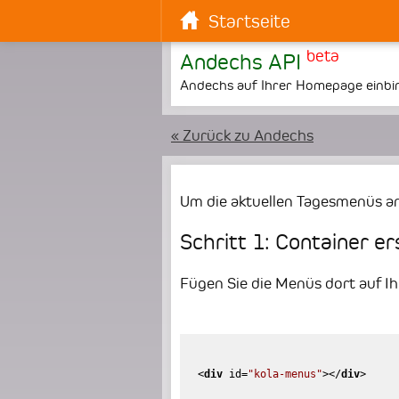
Startseite
beta
Andechs API
Andechs auf Ihrer Homepage einbi
« Zurück zu Andechs
Um die aktuellen Tagesmenüs an
Schritt 1: Container er
Fügen Sie die Menüs dort auf Ihr
<
div
id
=
"kola-menus"
>
</
div
>