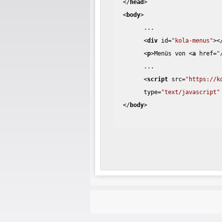
</
head
>
<
body
>
...
<
div
id
=
"kola-menus"
>
<
<
p
>
Menüs von 
<
a
href
=
"
...
<
script
src
=
"https://k
type
=
"text/javascript"
</
body
>