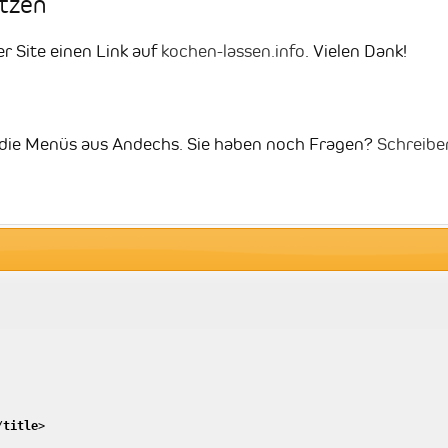
etzen
er Site einen Link auf
kochen-lassen.info
. Vielen Dank!
zt die Menüs aus Andechs. Sie haben noch Fragen?
Schreibe
/
title
>