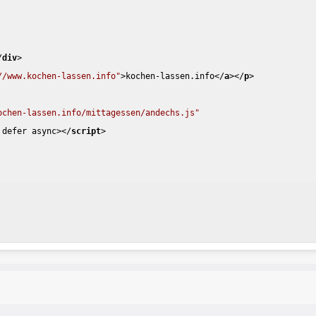
/
div
>
//www.kochen-lassen.info"
>
kochen-lassen.info
</
a
>
</
p
>
ochen-lassen.info/mittagessen/andechs.js"
defer
async
>
</
script
>