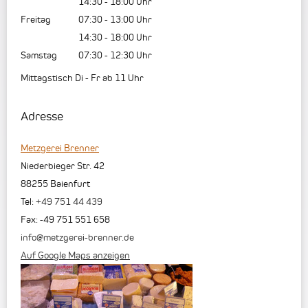
14:30
-
18:00
Uhr
Freitag
07:30
-
13:00
Uhr
14:30
-
18:00
Uhr
Samstag
07:30
-
12:30
Uhr
Mittagstisch Di - Fr ab 11 Uhr
Adresse
Metzgerei Brenner
Niederbieger Str. 42
88255
Baienfurt
Tel:
+49 751 44 439
Fax
:
-49 751 551 658
info@metzgerei-brenner.de
Auf Google Maps anzeigen