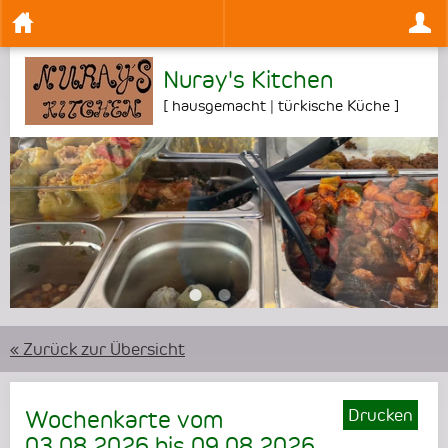
Nuray's Kitchen
[
hausgemacht | türkische Küche
]
•
•
•
« Zurück zur Übersicht
Drucken
Wochenkarte vom
03.08.2026
bis
09.08.2026