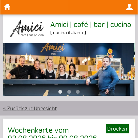
Amici | café | bar | cucina
[
cucina italiano
]
•
•
•
« Zurück zur Übersicht
Drucken
Wochenkarte vom