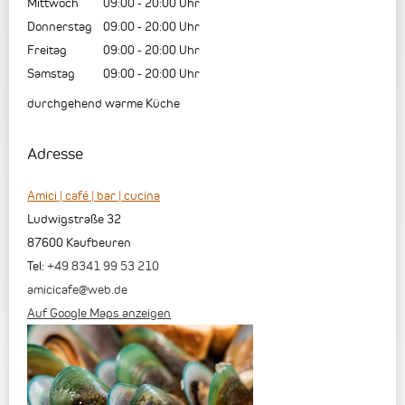
Mittwoch
09:00
-
20:00
Uhr
Donnerstag
09:00
-
20:00
Uhr
Freitag
09:00
-
20:00
Uhr
Samstag
09:00
-
20:00
Uhr
durchgehend warme Küche
Adresse
Amici | café | bar | cucina
Ludwigstraße 32
87600
Kaufbeuren
Tel:
+49 8341 99 53 210
amicicafe@web.de
Auf Google Maps anzeigen