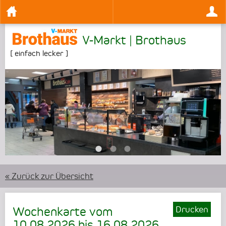
V-Markt | Brothaus
[
einfach lecker
]
•
•
•
« Zurück zur Übersicht
Drucken
Wochenkarte vom
10.08.2026
bis
16.08.2026