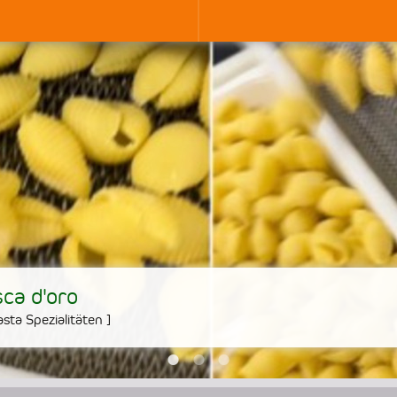
ca d'oro
sta Spezialitäten
]
•
•
•