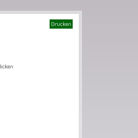
Drucken
licken