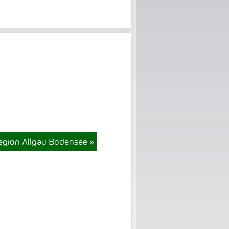
egion Allgäu Bodensee
»