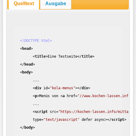
Quelltext
Ausgabe
<!DOCTYPE html>
<
head
>
<
title
>
Eine Testseite
</
title
>
</
head
>
<
body
>
...
<
div
id
=
"kola-menus"
>
</
div
>
<
p
>
Menüs von 
<
a
href
=
"//www.kochen-lassen.info"
>
...
<
script
src
=
"https://kochen-lassen.info/mittages
type
=
"text/javascript"
defer
async
>
</
script
>
</
body
>