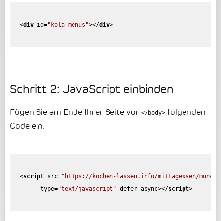
<
div
id
=
"kola-menus"
>
</
div
>
Schritt 2: JavaScript einbinden
Fügen Sie am Ende Ihrer Seite vor
folgenden
</body>
Code ein:
<
script
src
=
"https://kochen-lassen.info/mittagessen/munche
type
=
"text/javascript"
defer
async
>
</
script
>