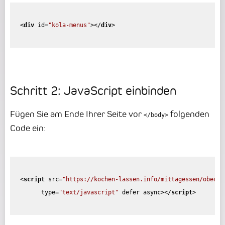
<
div
id
=
"kola-menus"
>
</
div
>
Schritt 2: JavaScript einbinden
Fügen Sie am Ende Ihrer Seite vor
folgenden
</body>
Code ein:
<
script
src
=
"https://kochen-lassen.info/mittagessen/oberam
type
=
"text/javascript"
defer
async
>
</
script
>