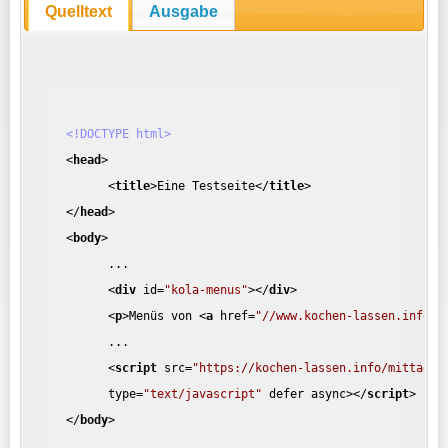
Quelltext
Ausgabe
<!DOCTYPE html>
<
head
>
<
title
>
Eine Testseite
</
title
>
</
head
>
<
body
>
...
<
div
id
=
"kola-menus"
>
</
div
>
<
p
>
Menüs von 
<
a
href
=
"//www.kochen-lassen.info"
>
...
<
script
src
=
"https://kochen-lassen.info/mittages
type
=
"text/javascript"
defer
async
>
</
script
>
</
body
>