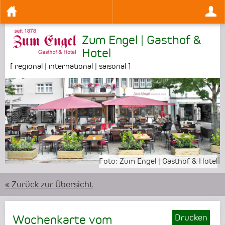
Zum Engel | Gasthof &
Hotel
[
regional | international | saisonal
]
•
•
Foto:
Foto:
Zum Engel | Gasthof & Hotel
Zum Engel | Gasthof & Hotel
« Zurück zur Übersicht
Drucken
Wochenkarte vom