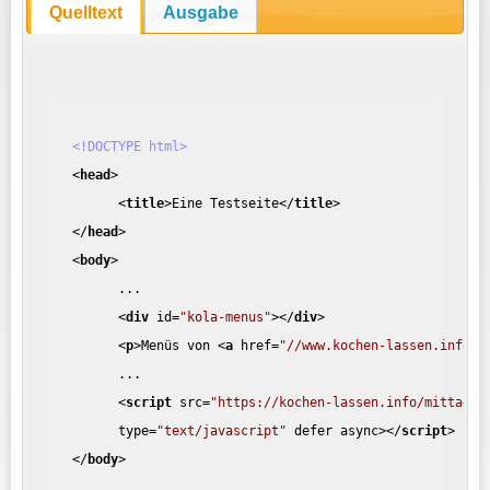
Quelltext
Ausgabe
<!DOCTYPE html>
<
head
>
<
title
>
Eine Testseite
</
title
>
</
head
>
<
body
>
...
<
div
id
=
"kola-menus"
>
</
div
>
<
p
>
Menüs von 
<
a
href
=
"//www.kochen-lassen.info"
>
...
<
script
src
=
"https://kochen-lassen.info/mittages
type
=
"text/javascript"
defer
async
>
</
script
>
</
body
>