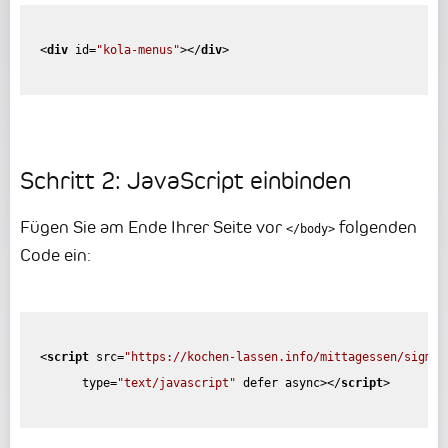
<
div
id
=
"kola-menus"
>
</
div
>
Schritt 2: JavaScript einbinden
Fügen Sie am Ende Ihrer Seite vor
folgenden
</body>
Code ein:
<
script
src
=
"https://kochen-lassen.info/mittagessen/sigmar
type
=
"text/javascript"
defer
async
>
</
script
>