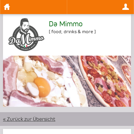
Da Mimmo
[
food, drinks & more
]
•
•
•
« Zurück zur Übersicht