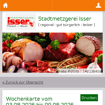
Stadtmetzgerei Isser
[
regional - gut bürgerlich - lecker
]
•
•
Foto:
Fotolia
/
142136459
« Zurück zur Übersicht
Drucken
Wochenkarte vom