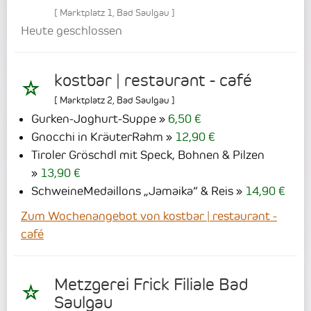
[
Marktplatz 1
,
Bad Saulgau
]
Heute geschlossen
kostbar | restaurant - café
[
Marktplatz 2
,
Bad Saulgau
]
Gurken-Joghurt-Suppe
6,50 €
Gnocchi in KräuterRahm
12,90 €
Tiroler Gröschdl mit Speck, Bohnen & Pilzen
13,90 €
SchweineMedaillons „Jamaika“ & Reis
14,90 €
Zum Wochenangebot von kostbar | restaurant -
café
Metzgerei Frick Filiale Bad
Saulgau