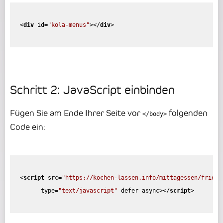
<
div
id
=
"kola-menus"
>
</
div
>
Schritt 2: JavaScript einbinden
Fügen Sie am Ende Ihrer Seite vor
folgenden
</body>
Code ein:
<
script
src
=
"https://kochen-lassen.info/mittagessen/friedr
type
=
"text/javascript"
defer
async
>
</
script
>