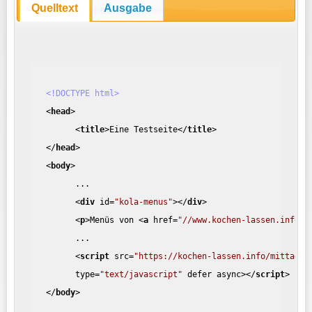
Quelltext
Ausgabe
<!DOCTYPE html>
<
head
>
<
title
>
Eine Testseite
</
title
>
</
head
>
<
body
>
...
<
div
id
=
"kola-menus"
>
</
div
>
<
p
>
Menüs von 
<
a
href
=
"//www.kochen-lassen.info"
>
...
<
script
src
=
"https://kochen-lassen.info/mittages
type
=
"text/javascript"
defer
async
>
</
script
>
</
body
>