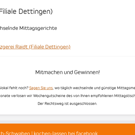
iliale Dettingen)
chselnde Mittagsgerichte
rei Raidt (Filiale Dettingen)
Mitmachen und Gewinnen!
slokal fehlt noch?
Sagen Sie uns
, wo täglich wechselnde und günstige Mittags
Monate verlosen wir Wochengutscheine des von Ihnen empfohlenen Mittagstisch
Der Rechtsweg ist ausgeschlossen.
sch-Schwaben
|
kochen-lassen bei facebook