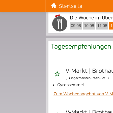
Startseite
Die Woche im Überb
09.08
10.08
11.08
1
Tagesempfehlungen
V-Markt | Brotha
[
Bürgermeister-Raab-Str. 31
,
Gyrossemmel
Zum Wochenangebot von V-Ma
V-Markt | Brotha