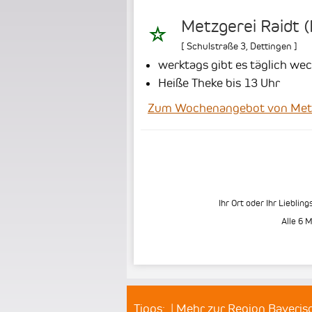
Metzgerei Raidt (F
[
Schulstraße 3
,
Dettingen
]
werktags gibt es täglich we
Heiße Theke bis 13 Uhr
Zum Wochenangebot von Metzge
Ihr Ort oder Ihr Liebling
Alle 6 
Tipps:
|
Mehr zur Region Bayeri