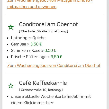
Zum Wochenangebot von Mittags in Lindau -
mitmachen und gewinnen
Conditorei am Oberhof
[
Oberhofer Straße 36
,
Tettnang
]
Lothringer Quiche
Gemüse
3,50 €
Schinken / Käse
3,50 €
Frische Pfifferlinge
3,50 €
Zum Wochenangebot von Conditorei am Oberhof
Café Kaffeekännle
[
Grabenstraße 10
,
Tettnang
]
unsere aktuelle Wochenkarte findet ihr mit
einem Klick immer hier