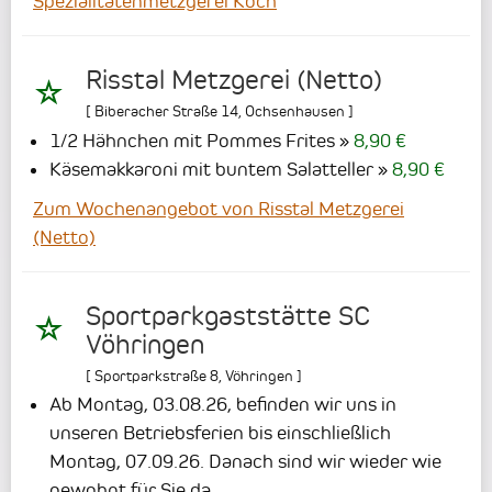
Spezialitätenmetzgerei Koch
Risstal Metzgerei (Netto)
[
Biberacher Straße 14
,
Ochsenhausen
]
1/2 Hähnchen mit Pommes Frites
8,90 €
Käsemakkaroni mit buntem Salatteller
8,90 €
Zum Wochenangebot von Risstal Metzgerei
(Netto)
Sportparkgaststätte SC
Vöhringen
[
Sportparkstraße 8
,
Vöhringen
]
Ab Montag, 03.08.26, befinden wir uns in
unseren Betriebsferien bis einschließlich
Montag, 07.09.26. Danach sind wir wieder wie
gewohnt für Sie da.