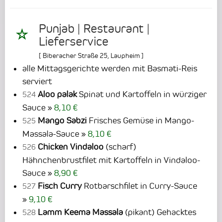
Punjab | Restaurant |
Lieferservice
[
Biberacher Straße 25
,
Laupheim
]
alle Mittagsgerichte werden mit Basmati-Reis
serviert
Aloo palak
Spinat und Kartoffeln in würziger
524
Sauce
8,10 €
Mango Sabzi
Frisches Gemüse in Mango-
525
Massala-Sauce
8,10 €
Chicken Vindaloo
(scharf)
526
Hähnchenbrustfilet mit Kartoffeln in Vindaloo-
Sauce
8,90 €
Fisch Curry
Rotbarschfilet in Curry-Sauce
527
9,10 €
Lamm Keema Massala
(pikant) Gehacktes
528