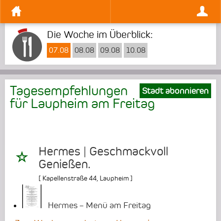
Die Woche im Überblick:
07.08
08.08
09.08
10.08
Tagesempfehlungen
Stadt abonnieren
für Laupheim am
Freitag
Hermes | Geschmackvoll
Genießen.
[
Kapellenstraße 44
,
Laupheim
]
Hermes – Menü am Freitag