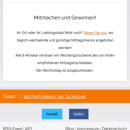
Mitmachen und Gewinnen!
Ihr Ort oder Ihr Lieblingslokal fehlt noch?
Sagen Sie uns
, wo
täglich wechselnde und günstige Mittagsmenüs angeboten
werden!
Alle 6 Monate verlosen wir Wochengutscheine des von Ihnen
empfohlenen Mittagstischlokales.
Der Rechtsweg ist ausgeschlossen.
Tipps:
|
|
kochen-lassen bei facebook
tweet
teilen
RSS-Feed
API
Blog
Impressum
Datenschutz
|
|
|