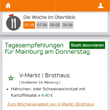
Die Woche im Überblick:
06.08
07.08
08.08
09.08
Tagesempfehlungen
Stadt abonnieren
für Mainburg am
Donnerstag
V-Markt | Brothaus
[
Straßäcker 14
,
Mainburg
]
Hähnchen- oder Schweineschnitzel mit
Kartoffelsalat
4,40 €
Zum Wochenangebot von V-Markt | Brothaus