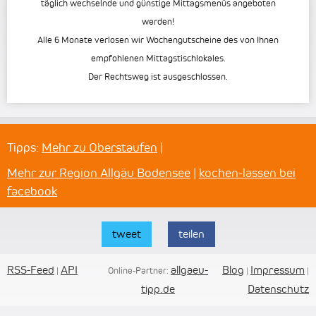
täglich wechselnde und günstige Mittagsmenüs angeboten
werden!
Alle 6 Monate verlosen wir Wochengutscheine des von Ihnen
empfohlenen Mittagstischlokales.
Der Rechtsweg ist ausgeschlossen.
Tipps:
Mehr zu Oberstaufen
|
Mehr zur Region Allgäu Bodensee
|
kochen-lassen bei
facebook
tweet
teilen
RSS-Feed
API
allgaeu-
Blog
Impressum
|
Online-Partner:
|
|
tipp.de
Datenschutz