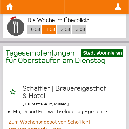
Die Woche im Überblick:
10.08
11.08
12.08
13.08
Tagesempfehlungen
Stadt abonnieren
für Oberstaufen am
Dienstag
Schäffler | Brauereigasthof
& Hotel
[
Hauptstraße 15
,
Missen
]
Mo, Di und Fr – wechselnde Tagesgerichte
Zum Wochenangebot von Schäffler |