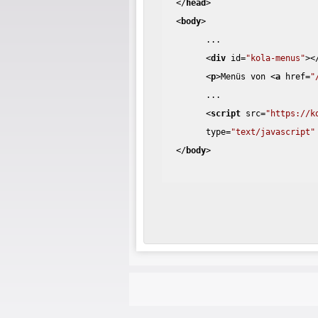
</
head
>
<
body
>
...
<
div
id
=
"kola-menus"
>
<
<
p
>
Menüs von 
<
a
href
=
"
...
<
script
src
=
"https://k
type
=
"text/javascript"
</
body
>