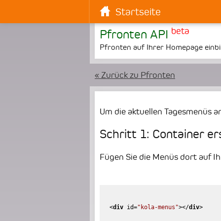
Startseite
beta
Pfronten API
Pfronten auf Ihrer Homepage einb
« Zurück zu Pfronten
Um die aktuellen Tagesmenüs an
Schritt 1: Container er
Fügen Sie die Menüs dort auf Ihr
<
div
id
=
"kola-menus"
>
</
div
>