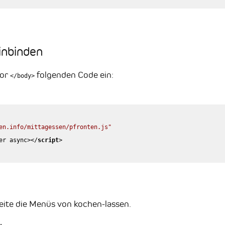
inbinden
vor
folgenden Code ein:
</body>
en.info/mittagessen/pfronten.js"
er
async
>
</
script
>
eite die Menüs von kochen-lassen.