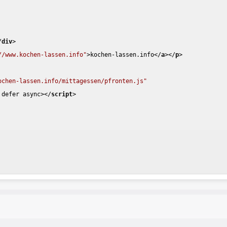
/
div
>
//www.kochen-lassen.info"
>
kochen-lassen.info
</
a
>
</
p
>
ochen-lassen.info/mittagessen/pfronten.js"
defer
async
>
</
script
>