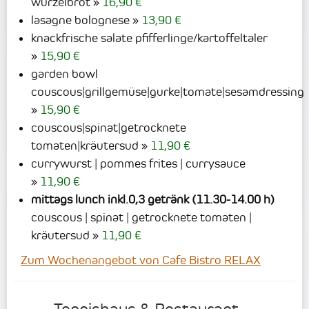
wurzelbrot
16,90 €
lasagne bolognese
13,90 €
knackfrische salate pfifferlinge/kartoffeltaler
15,90 €
garden bowl
couscous|grillgemüse|gurke|tomate|sesamdressing
15,90 €
couscous|spinat|getrocknete
tomaten|kräutersud
11,90 €
currywurst | pommes frites | currysauce
11,90 €
mittags lunch inkl.0,3 getränk (11.30-14.00 h)
couscous | spinat | getrocknete tomaten |
kräutersud
11,90 €
Zum Wochenangebot von Cafe Bistro RELAX