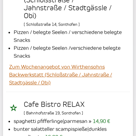
Jahnstraße / Stadtgässle /
Obi)
[
Schloßstraße 14
,
Sonthofen
]
Pizzen / belegte Seelen / verschiedene belegte
Snacks
Pizzen / belegte Seelen /verschiedene belegte
Snacks
Zum Wochenangebot von Wirthensohns
Backwerkstatt (Schloßstraße / Jahnstraße /
Stadtgässle / Obi)
Cafe Bistro RELAX
[
Bahnhofstraße 19
,
Sonthofen
]
spaghetti pfifferlinge|parmesan
14,90 €
bunter salatteller scampispieße|dunkles