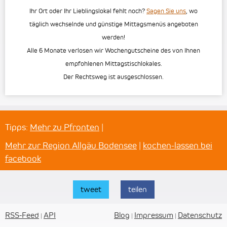
Ihr Ort oder Ihr Lieblingslokal fehlt noch?
Sagen Sie uns
, wo
täglich wechselnde und günstige Mittagsmenüs angeboten
werden!
Alle 6 Monate verlosen wir Wochengutscheine des von Ihnen
empfohlenen Mittagstischlokales.
Der Rechtsweg ist ausgeschlossen.
Tipps:
Mehr zu Pfronten
|
Mehr zur Region Allgäu Bodensee
|
kochen-lassen bei
facebook
tweet
teilen
RSS-Feed
API
Blog
Impressum
Datenschutz
|
|
|