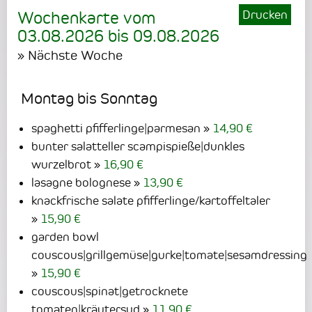
Drucken
Wochenkarte vom
03.08.2026
bis
09.08.2026
» Nächste Woche
Montag bis Sonntag
spaghetti pfifferlinge|parmesan
14,90 €
bunter salatteller scampispieße|dunkles
wurzelbrot
16,90 €
lasagne bolognese
13,90 €
knackfrische salate pfifferlinge/kartoffeltaler
15,90 €
garden bowl
couscous|grillgemüse|gurke|tomate|sesamdressing
15,90 €
couscous|spinat|getrocknete
tomaten|kräutersud
11,90 €