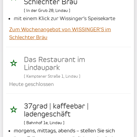
Schlechter Bräu
[
In der Grub 28
,
Lindau
]
mit einem Klick zur Wissinger’s Speisekarte
Zum Wochenangebot von WISSINGER'S im
Schlechter Bräu
Das Restaurant im
Lindaupark
[
Kemptener Straße 1
,
Lindau
]
Heute geschlossen
37grad | kaffeebar |
ladengeschäft
[
Bahnhof 1e
,
Lindau
]
morgens, mittags, abends – stellen Sie sich