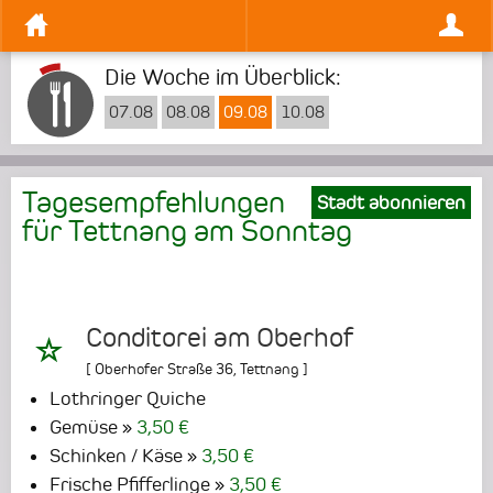
Die Woche im Überblick:
07.08
08.08
09.08
10.08
Tagesempfehlungen
Stadt abonnieren
für Tettnang am
Sonntag
Conditorei am Oberhof
[
Oberhofer Straße 36
,
Tettnang
]
Lothringer Quiche
Gemüse
3,50 €
Schinken / Käse
3,50 €
Frische Pfifferlinge
3,50 €