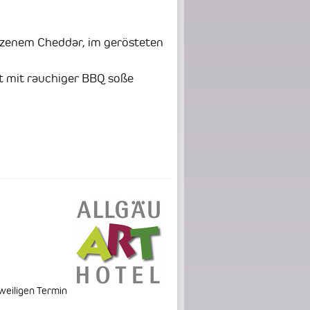
lzenem Cheddar, im gerösteten
t mit rauchiger
BBQ
soße
weiligen Termin