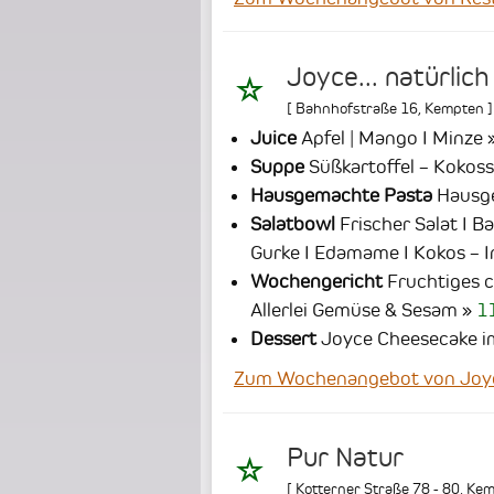
Joyce... natürlich
[
Bahnhofstraße 16
,
Kempten
]
Juice
Apfel | Mango I Minze
Suppe
Süßkartoffel – Kokossu
Hausgemachte Pasta
Hausge
Salatbowl
Frischer Salat I Ba
Gurke I Edamame I Kokos – 
Wochengericht
Fruchtiges c
Allerlei Gemüse & Sesam
1
Dessert
Joyce Cheesecake i
Zum Wochenangebot von Joyce.
Pur Natur
[
Kotterner Straße 78 - 80
,
Kem