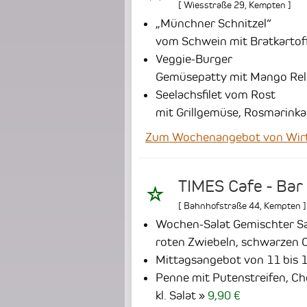
[
Wiesstraße 29
,
Kempten
]
„Münchner Schnitzel“
vom Schwein mit Bratkartof
Veggie-Burger
Gemüsepatty mit Mango Reli
Seelachsfilet vom Rost
mit Grillgemüse, Rosmarink
Zum Wochenangebot von Wirt
TIMES Cafe - Bar
[
Bahnhofstraße 44
,
Kempten
]
Wochen-Salat Gemischter Sal
roten Zwiebeln, schwarzen O
Mittagsangebot von 11 bis 1
Penne mit Putenstreifen, C
kl. Salat
9,90 €