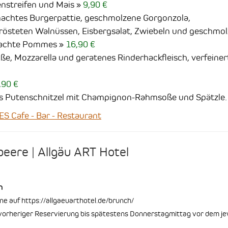
enstreifen und Mais
9,90 €
chtes Burgerpattie, geschmolzene Gorgonzola,
erösteten Walnüssen, Eisbergsalat, Zwiebeln und geschmo
machte Pommes
16,90 €
e, Mozzarella und geratenes Rinderhackfleisch, verfeiner
,90 €
tes Putenschnitzel mit Champignon-Rahmsoße und Spätzle.
 Cafe - Bar - Restaurant
eere | Allgäu ART Hotel
n
e auf https://allgaeuarthotel.de/brunch/
 vorheriger Reservierung bis spätestens Donnerstagmittag vor dem je