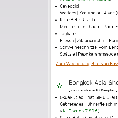
Cevapcici
Wedges | Krautsalat | Ajvar
(
Rote Bete-Risotto
Meerrettichschaum | Parme
Tagliatelle
Erbsen | Zitronenrahm | Parm
Schweineschnitzel vom Lan
Spätzle | Paprikarahmsauce
Zum Wochenangebot von Fassha
Bangkok Asia-Sh
[
Zwingerstraße 18
,
Kempten
]
Gkuei-Dtiao Phat Sii-iu Gkai 
Gebratenes Hühnerfleisch mit
kl. Portion 7,80 €
)
Curry Bplaa (leicht scharf)