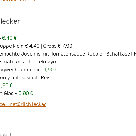
 lecker
6,40 €
ppe klein € 4,40 | Gross € 7,90
machte Joycinis mit Tomatensauce Rucola I Schafkäse I
smati Reis I Trüffelmayo I
Ingwer Crumble
11,90 €
urry mit Basmati Reis
1,90 €
m Glas
5,90 €
.. natürlich lecker
pten
]