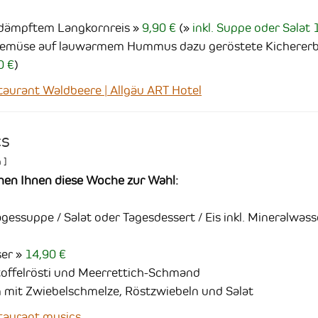
edämpftem Langkornreis
9,90 €
(
inkl. Suppe oder Salat 
emüse auf lauwarmem Hummus dazu geröstete Kichererb
0 €
)
urant Waldbeere | Allgäu ART Hotel
cs
n
]
hen Ihnen diese Woche zur Wahl:
essuppe / Salat oder Tagesdessert / Eis inkl. Mineralwass
ser
14,90 €
toffelrösti und Meerrettich-Schmand
 mit Zwiebelschmelze, Röstzwiebeln und Salat
aurant musics