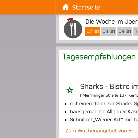
Startseite
Die Woche im Überb
07.08
08.08
09.08
1
Tagesempfehlungen 
Sharks - Bistro i
[
Memminger Straße 137
,
Kemp
mit einem Klick zur Sharks-S
hausgemachte Allgäuer Käse
Schnitzel „Wiener Art" mit 
Zum Wochenangebot von Sharks