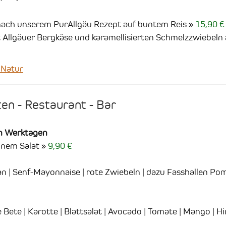
nach unserem PurAllgäu Rezept auf buntem Reis
15,90 €
t Allgäuer Bergkäse und karamellisierten Schmelzzwiebeln 
 Natur
en - Restaurant - Bar
an Werktagen
ünem Salat
9,90 €
an | Senf-Mayonnaise | rote Zwiebeln | dazu Fasshallen P
 Bete | Karotte | Blattsalat | Avocado | Tomate | Mango | 