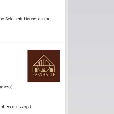
an Salat mit Hausdressing
ommes
(
Himbeerdressing
(