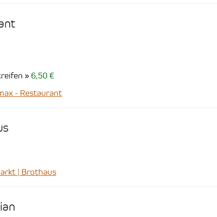
ant
reifen
6,50 €
ax - Restaurant
us
rkt | Brothaus
ian