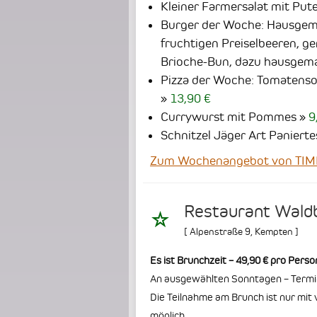
Kleiner Farmersalat mit Put
Burger der Woche: Hausgema
fruchtigen Preiselbeeren, g
Brioche-Bun, dazu hausge
Pizza der Woche: Tomatensoß
13,90 €
Currywurst mit Pommes
9
Schnitzel Jäger Art Panier
Zum Wochenangebot von TIMES
Restaurant Waldb
[
Alpenstraße 9
,
Kempten
]
Es ist Brunchzeit – 49,90 € pro Perso
An ausgewählten Sonntagen – Termin
Die Teilnahme am Brunch ist nur mit
möglich.