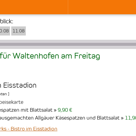
lick:
0.08
11.08
für Waltenhofen am
Freitag
m Eisstadion
ten
]
peisekarte
spatzen mit Blattsalat
9,90 €
hausgemachten Allgäuer Käsespatzen und Blattsalat
11,9
 - Bistro im Eisstadion