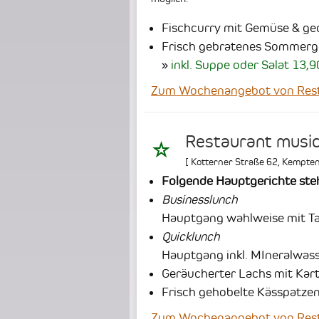
Fischcurry mit Gemüse & g
Frisch gebratenes Sommerg
inkl. Suppe oder Salat 13,9
Zum Wochenangebot von Resta
Restaurant musi
[
Kotterner Straße 62
,
Kempte
Folgende Hauptgerichte ste
Businesslunch
Hauptgang wahlweise mit Tag
Quicklunch
Hauptgang inkl. MIneralwas
Geräucherter Lachs mit Kar
Frisch gehobelte Kässpatzen
Zum Wochenangebot von Rest