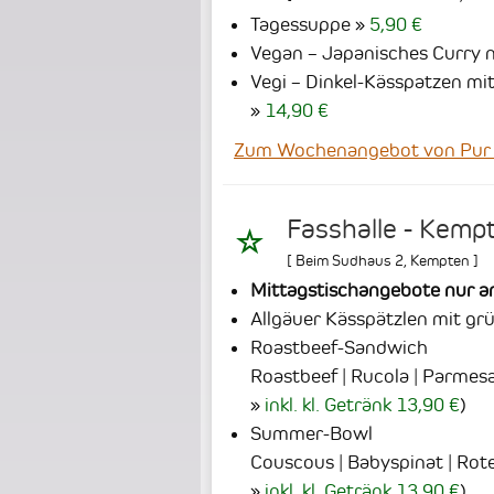
Tagessuppe
5,90 €
Vegan – Japanisches Curry 
Vegi – Dinkel-Kässpatzen mi
14,90 €
Zum Wochenangebot von Pur
Fasshalle - Kempt
[
Beim Sudhaus 2
,
Kempten
]
Mittagstischangebote nur 
Allgäuer Kässpätzlen mit gr
Roastbeef-Sandwich
Roastbeef | Rucola | Parmes
inkl. kl. Getränk 13,90 €
)
Summer-Bowl
Couscous | Babyspinat | Rote
inkl. kl. Getränk 13,90 €
)