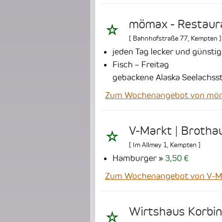
mömax - Restaur
[
Bahnhofstraße 77
,
Kempten
]
jeden Tag lecker und günstig
Fisch – Freitag
gebackene Alaska Seelachsst
Zum Wochenangebot von möm
V-Markt | Brotha
[
Im Allmey 1
,
Kempten
]
Hamburger
3,50 €
Zum Wochenangebot von V-Ma
Wirtshaus Korbin