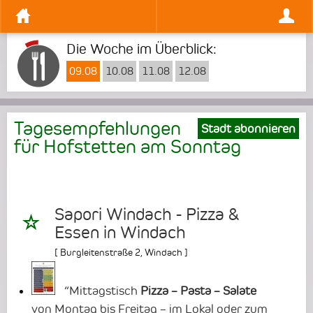
Die Woche im Überblick:
09.08
10.08
11.08
12.08
Tagesempfehlungen
Stadt abonnieren
für Hofstetten am
Sonntag
Sapori Windach - Pizza &
Essen in Windach
[
Burgleitenstraße 2
,
Windach
]
“Mittagstisch
Pizza – Pasta – Salate
von Montag bis Freitag – im Lokal oder zum