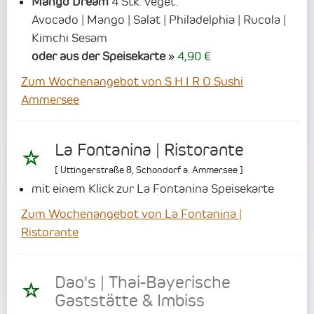
Mango Dream
4 Stk. veget.
Avocado | Mango | Salat | Philadelphia | Rucola |
Kimchi Sesam
oder aus der Speisekarte
4,90 €
Zum Wochenangebot von S H I R O Sushi
Ammersee
La Fontanina | Ristorante
[
Uttingerstraße 8
,
Schondorf a. Ammersee
]
mit einem Klick zur La Fontanina Speisekarte
Zum Wochenangebot von La Fontanina |
Ristorante
Dao's | Thai-Bayerische
Gaststätte & Imbiss