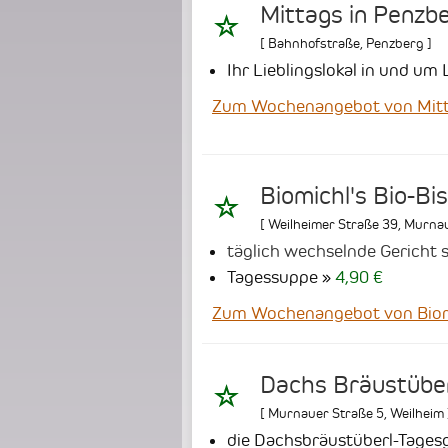
Mittags in Penzb
[
Bahnhofstraße
,
Penzberg
]
Ihr Lieblingslokal in und u
Zum Wochenangebot von Mitt
Biomichl's Bio-Bi
[
Weilheimer Straße 39
,
Murna
täglich wechselnde Gericht s
Tagessuppe
4,90 €
Zum Wochenangebot von Biomi
Dachs Bräustübe
[
Murnauer Straße 5
,
Weilheim
die Dachsbräustüberl-Tagesg