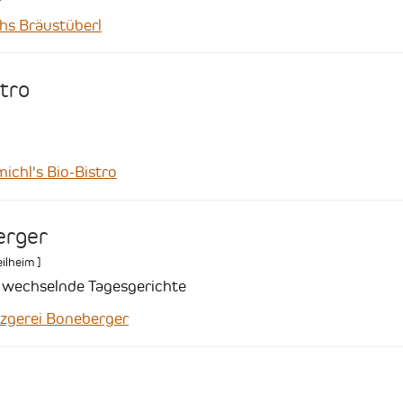
s Bräustüberl
stro
chl's Bio-Bistro
erger
ilheim
]
i wechselnde Tagesgerichte
gerei Boneberger