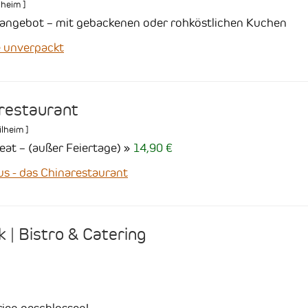
lheim
]
angebot – mit gebackenen oder rohköstlichen Kuchen
 unverpackt
arestaurant
ilheim
]
 eat – (außer Feiertage)
14,90 €
 - das Chinarestaurant
 | Bistro & Catering
ien geschlossen!