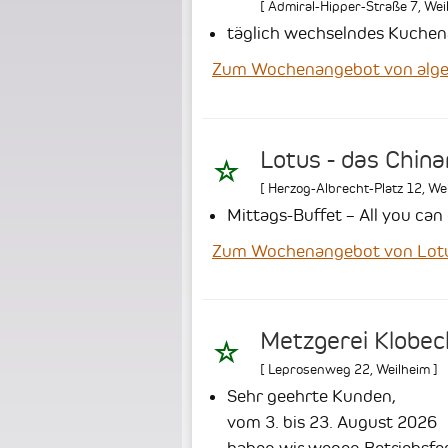
[
Admiral-Hipper-Straße 7
,
Wei
täglich wechselndes Kuchen
Zum Wochenangebot von alge
Lotus - das Chin
[
Herzog-Albrecht-Platz 12
,
We
Mittags-Buffet – All you can
Zum Wochenangebot von Lotus
Metzgerei Klobeck
[
Leprosenweg 22
,
Weilheim
]
Sehr geehrte Kunden,
vom 3. bis 23. August 2026
haben wir wegen Betriebsfer