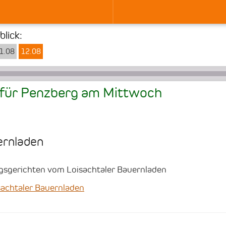
lick:
1.08
12.08
für Penzberg am
Mittwoch
ernladen
agsgerichten vom Loisachtaler Bauernladen
achtaler Bauernladen