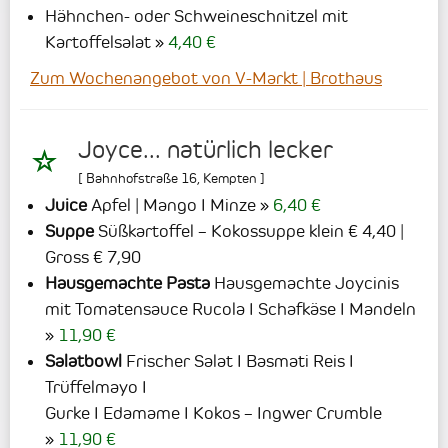
Hähnchen- oder Schweineschnitzel mit
Kartoffelsalat
4,40 €
Zum Wochenangebot von V-Markt | Brothaus
Joyce... natürlich lecker
[
Bahnhofstraße 16
,
Kempten
]
Juice
Apfel | Mango I Minze
6,40 €
Suppe
Süßkartoffel – Kokossuppe klein € 4,40 |
Gross € 7,90
Hausgemachte Pasta
Hausgemachte Joycinis
mit Tomatensauce Rucola I Schafkäse I Mandeln
11,90 €
Salatbowl
Frischer Salat I Basmati Reis I
Trüffelmayo I
Gurke I Edamame I Kokos – Ingwer Crumble
11,90 €