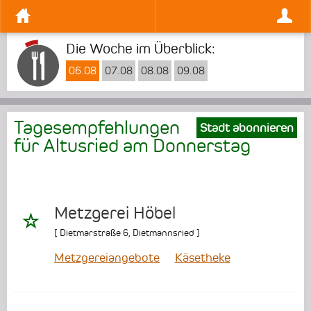
Die Woche im Überblick:
06.08
07.08
08.08
09.08
Tagesempfehlungen
Stadt abonnieren
für Altusried am
Donnerstag
Metzgerei Höbel
[
Dietmarstraße 6
,
Dietmannsried
]
Metzgereiangebote
Käsetheke