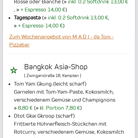
Rosse oder Bianche
(
inkl. 0.2 Softdrink 13,00 €
,
+ Espresso 14,00 €
)
Tagespasta
(
inkl. 0.2 Softdrink 13,00 €
,
+ Espresso 14,00 €
)
Zum Wochenangebot von M A D I - da Toni -
Pizzabar
Bangkok Asia-Shop
[
Zwingerstraße 18
,
Kempten
]
Tom Yam Gkung (leicht scharf)
Garnelen mit Tom-Yam-Paste, Kokosmilch,
verschiedenem Gemüse und Champignons
8,80 €
(
kl. Portion 7,80 €
)
Dtot Gkai Gkroop (scharf)
Frittierte Hühnerfleisch-Stückchen mit
Rotcurry, verschiedenem Gemüse, Kokosmilch