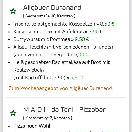
Allgäuer Duranand
[
Gerberstraße 46
,
Kempten
]
frische, selbstgemachte Kässpatzen
8,50 €
Kaiserschmarren mit Apfelmus
7,90 €
Currywurst mit Pommes
9,50 €
Allgäu-Täschle mit verschiedenen Füllungen
(auch veggie und vegan)
6,00 €
Heiß geschabter Raclettekäse auf Brot mit
Röstzwiebeln
( mit Kartoffeln € 7,90)
5,90 €
Zum Wochenangebot von Allgäuer Duranand
M A D I - da Toni - Pizzabar
[
Klostersteige 7
,
Kempten
]
Pizza nach Wahl