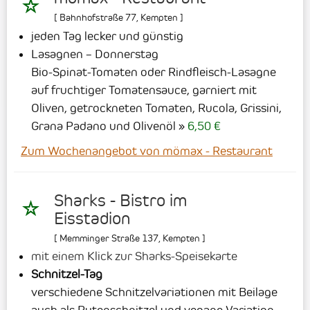
[
Bahnhofstraße 77
,
Kempten
]
jeden Tag lecker und günstig
Lasagnen – Donnerstag
Bio-Spinat-Tomaten oder Rindfleisch-Lasagne
auf fruchtiger Tomatensauce, garniert mit
Oliven, getrockneten Tomaten, Rucola, Grissini,
Grana Padano und Olivenöl
6,50 €
Zum Wochenangebot von mömax - Restaurant
Sharks - Bistro im
Eisstadion
[
Memminger Straße 137
,
Kempten
]
mit einem Klick zur Sharks-Speisekarte
Schnitzel-Tag
verschiedene Schnitzelvariationen mit Beilage
auch als Putenschnitzel und vegane Variation