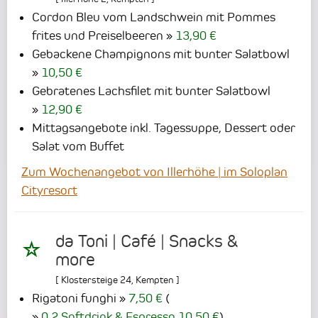
Cordon Bleu vom Landschwein mit Pommes
frites und Preiselbeeren
13,90 €
Gebackene Champignons mit bunter Salatbowl
10,50 €
Gebratenes Lachsfilet mit bunter Salatbowl
12,90 €
Mittagsangebote inkl. Tagessuppe, Dessert oder
Salat vom Buffet
Zum Wochenangebot von Illerhöhe | im Soloplan
Cityresort
da Toni | Café | Snacks &
more
[
Klostersteige 24
,
Kempten
]
Rigatoni funghi
7,50 €
(
0.2 Softdrink & Espresso 10,50 €
)