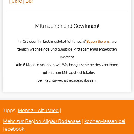
| Café | Bar
Mitmachen und Gewinnen!
Ihr Ort oder Ihr Lieblingslokal fehlt noch?
Sagen Sie uns
, wo
täglich wechselnde und günstige Mittagsmenüs angeboten
werden!
Alle 6 Monate verlosen wir Wochengutscheine des von Ihnen
empfohlenen Mittagstischlokales.
Der Rechtsweg ist ausgeschlossen.
Tipps:
Mehr zu Altusried
|
Mehr zur Region Allgäu Bodensee
|
kochen-lassen bei
facebook