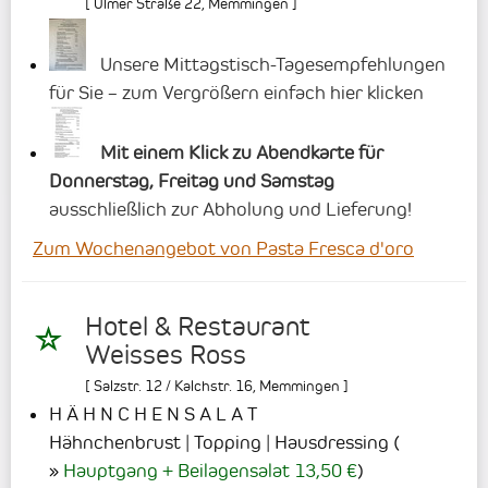
[
Ulmer Straße 22
,
Memmingen
]
Unsere Mittagstisch-Tagesempfehlungen
für Sie – zum Vergrößern einfach hier klicken
Mit einem Klick zu Abendkarte für
Donnerstag, Freitag und Samstag
ausschließlich zur Abholung und Lieferung!
Zum Wochenangebot von Pasta Fresca d'oro
Hotel & Restaurant
Weisses Ross
[
Salzstr. 12 / Kalchstr. 16
,
Memmingen
]
H Ä H N C H E N S A L A T
Hähnchenbrust | Topping | Hausdressing
(
Hauptgang + Beilagensalat 13,50 €
)