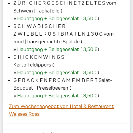
Z Ü R I C H E R G E S C H N E T Z E L T E S vom
Schwein | Tagliatelle
(
Hauptgang + Beilagensalat 13,50 €
)
S C H W Ä B I S C H E R
Z W I E B E L R O S T B R A T E N 1 3 0 G vom
Rind | hausgemachte Spätzle
(
Hauptgang + Beilagensalat 13,50 €
)
C H I C K E N W I N G S
Kartoffeldippers
(
Hauptgang + Beilagensalat 13,50 €
)
G E B A C K E N E R C A M E M B E R T Salat-
Bouquet | Preiselbeeren
(
Hauptgang + Beilagensalat 13,50 €
)
Zum Wochenangebot von Hotel & Restaurant
Weisses Ross