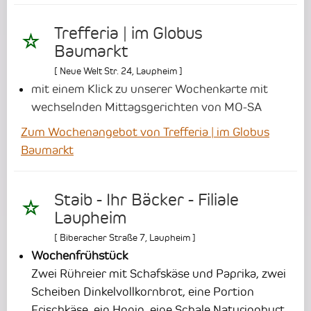
Trefferia | im Globus
Baumarkt
[
Neue Welt Str. 24
,
Laupheim
]
mit einem Klick zu unserer Wochenkarte mit
wechselnden Mittagsgerichten von MO-SA
Zum Wochenangebot von Trefferia | im Globus
Baumarkt
Staib - Ihr Bäcker - Filiale
Laupheim
[
Biberacher Straße 7
,
Laupheim
]
Wochenfrühstück
Zwei Rühreier mit Schafskäse und Paprika, zwei
Scheiben Dinkelvollkornbrot, eine Portion
Frischkäse, ein Honig, eine Schale Naturjoghurt